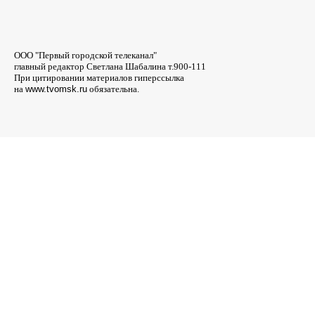
ООО "Первый городской телеканал"
главный редактор Светлана Шабалина т.900-111
При цитировании материалов гиперссылка
на
www.tvomsk.ru
обязательна.