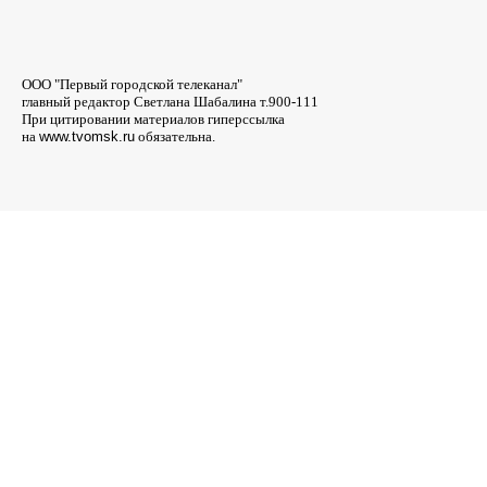
ООО "Первый городской телеканал"
главный редактор Светлана Шабалина т.900-111
При цитировании материалов гиперссылка
на
www.tvomsk.ru
обязательна.