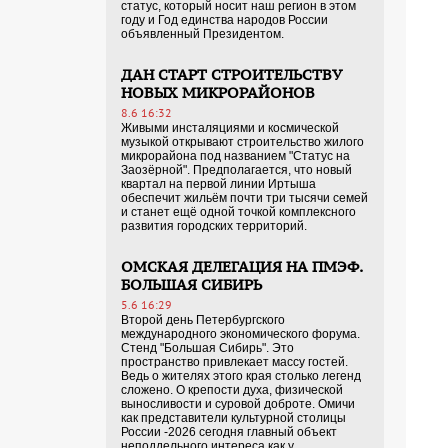
статус, который носит наш регион в этом
году и Год единства народов России
объявленный Президентом.
ДАН СТАРТ СТРОИТЕЛЬСТВУ
НОВЫХ МИКРОРАЙОНОВ
8.6 16:32
Живыми инсталяциями и космической
музыкой открывают строительство жилого
микрорайона под названием "Статус на
Заозёрной". Предполагается, что новый
квартал на первой линии Иртыша
обеспечит жильём почти три тысячи семей
и станет ещё одной точкой комплексного
развития городских территорий.
ОМСКАЯ ДЕЛЕГАЦИЯ НА ПМЭФ.
БОЛЬШАЯ СИБИРЬ
5.6 16:29
Второй день Петербургского
международного экономического форума.
Стенд "Большая Сибирь". Это
пространство привлекает массу гостей.
Ведь о жителях этого края столько легенд
сложено. О крепости духа, физической
выносливости и суровой доброте. Омичи
как представители культурной столицы
России -2026 сегодня главный объект
неподдельного интереса как у